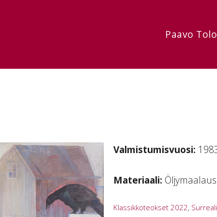
Paavo Tol
Valmistumisvuosi:
198
Materiaali:
Öljymaalaus
Klassikkoteokset 2022
,
Surreali