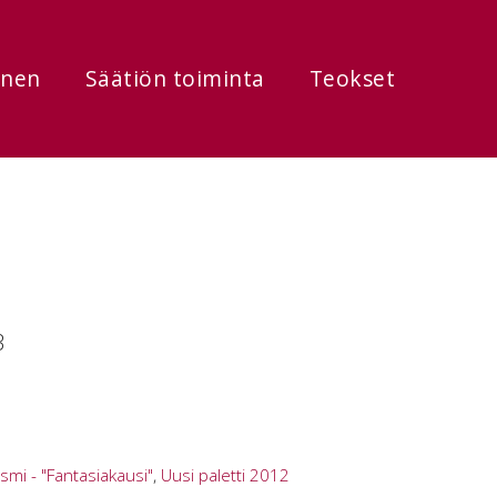
onen
Säätiön toiminta
Teokset
3
smi - "Fantasiakausi"
,
Uusi paletti 2012