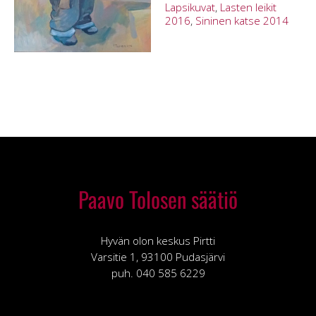
Lapsikuvat
,
Lasten leikit
2016
,
Sininen katse 2014
Paavo Tolosen säätiö
Hyvän olon keskus Pirtti
Varsitie 1, 93100 Pudasjärvi
puh. 040 585 6229