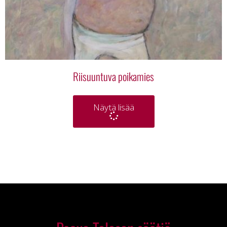
Riisuuntuva poikamies
Näytä lisää