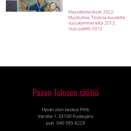
Klassikkoteokset 2022
,
Muistumia
,
Teoksia kuudelta
vuosikymmeneltä 2013
,
Uusi paletti 2012
Paavo Tolosen säätiö
Hyvän olon keskus Pirtti
Varsitie 1, 93100 Pudasjärvi
puh. 040 585 6229