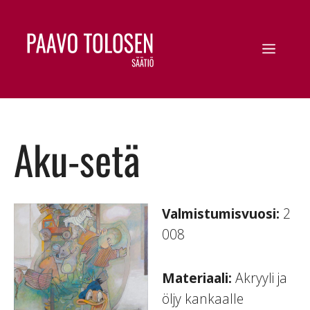
Aku-setä
Valmistumisvuosi:
2
008
Materiaali:
Akryyli ja
öljy kankaalle