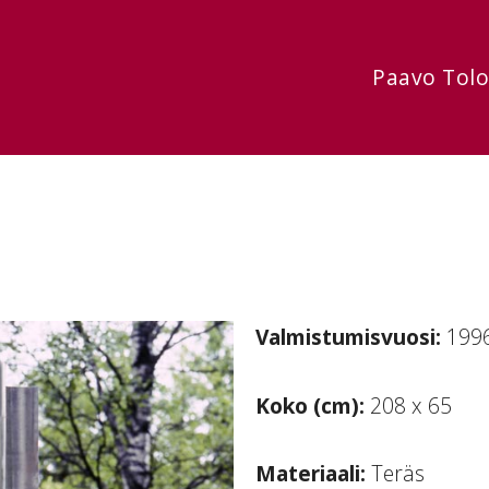
Paavo Tol
Valmistumisvuosi:
199
Koko (cm):
208 x 65
Materiaali:
Teräs