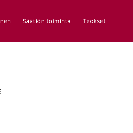
onen
Säätiön toiminta
Teokset
6