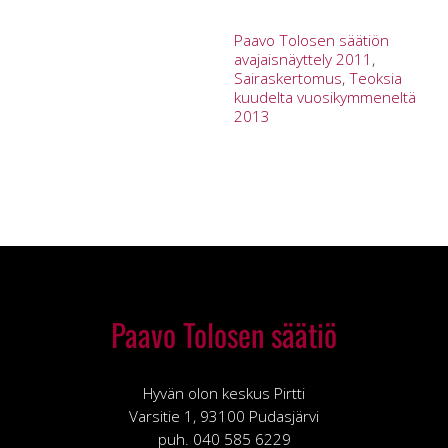
Paavo Tolosen säätiön
avajaisnäyttely 2011
,
Sairaskertomus
,
Teoksia
kuudelta vuosikymmeneltä
2013
Paavo Tolosen säätiö
Hyvän olon keskus Pirtti
Varsitie 1, 93100 Pudasjärvi
puh. 040 585 6229