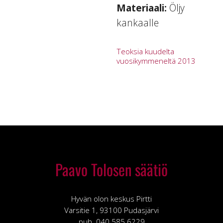
Materiaali:
Öljy
kankaalle
Teoksia kuudelta
vuosikymmeneltä 2013
Paavo Tolosen säätiö
Hyvän olon keskus Pirtti
Varsitie 1, 93100 Pudasjärvi
puh. 040 585 6229