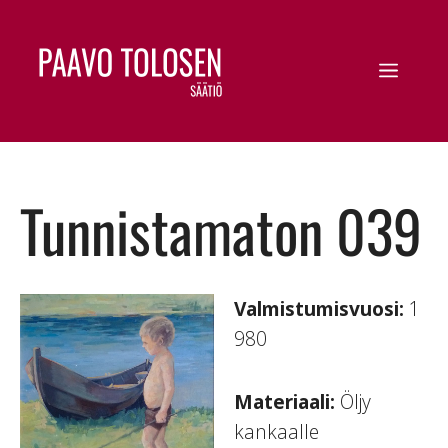
Tunnistamaton 039
Valmistumisvuosi:
1
980
Materiaali:
Öljy
kankaalle