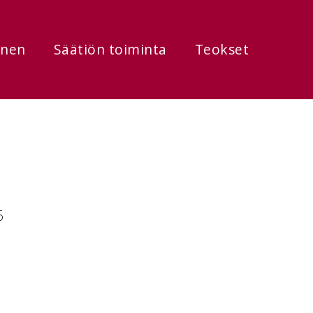
onen
Säätiön toiminta
Teokset
6