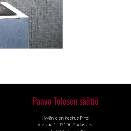
Paavo Tolosen säätiö
Hyvän olon keskus Pirtti
Varsitie 1, 93100 Pudasjärvi