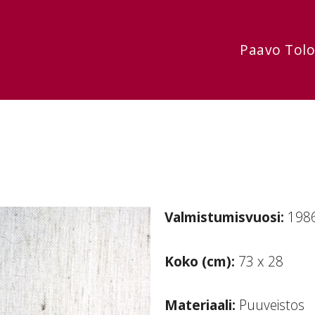
Paavo Tol
Valmistumisvuosi:
198
Koko (cm):
73 x 28
Materiaali:
Puuveistos