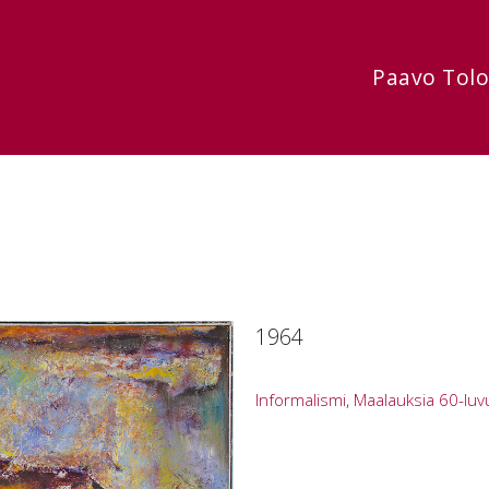
Paavo Tol
1964
Informalismi
,
Maalauksia 60-luv