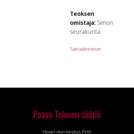
Teoksen
omistaja:
Simon
seurakunta
Sakraaliteokset
Paavo Tolosen säätiö
Hyvän olon keskus Pirtti