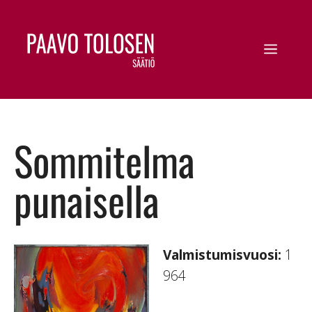
Sommitelma
punaisella
Valmistumisvuosi:
1
964