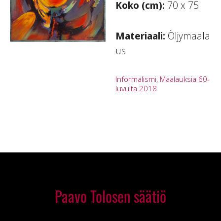
Koko (cm):
70 x 75
Materiaali:
Öljymaala
us
Informalismi
,
Maalauksia 60-
luvulta 2018
Paavo Tolosen säätiö