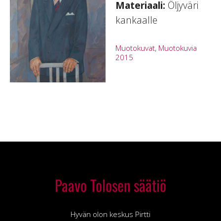
Materiaali:
Öljyväri
kankaalle
Muotokuvat
,
Muotokuvia
2015
Paavo Tolosen säätiö
Hyvän olon keskus Pirtti