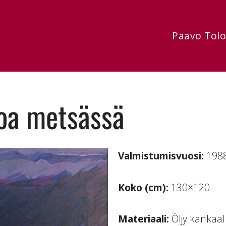
Paavo Tol
loa metsässä
Valmistumisvuosi:
198
Koko (cm):
130×120
Materiaali:
Öljy kankaal