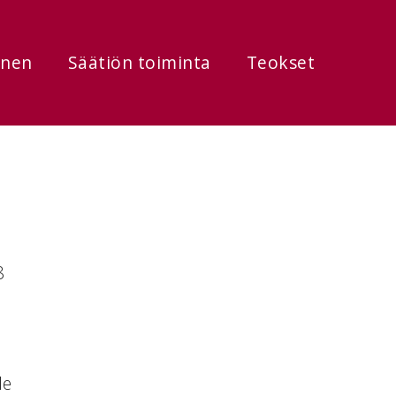
onen
Säätiön toiminta
Teokset
8
le