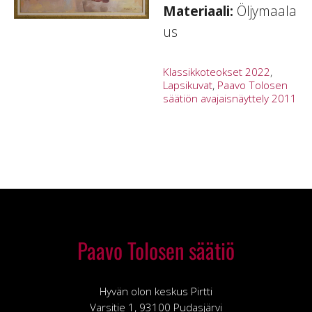
Materiaali:
Öljymaala
us
Klassikkoteokset 2022
,
Lapsikuvat
,
Paavo Tolosen
säätiön avajaisnäyttely 2011
Paavo Tolosen säätiö
Hyvän olon keskus Pirtti
Varsitie 1, 93100 Pudasjärvi