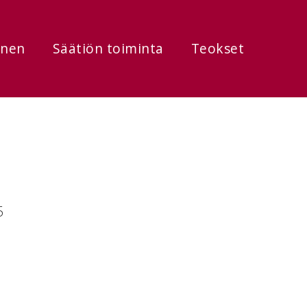
onen
Säätiön toiminta
Teokset
5