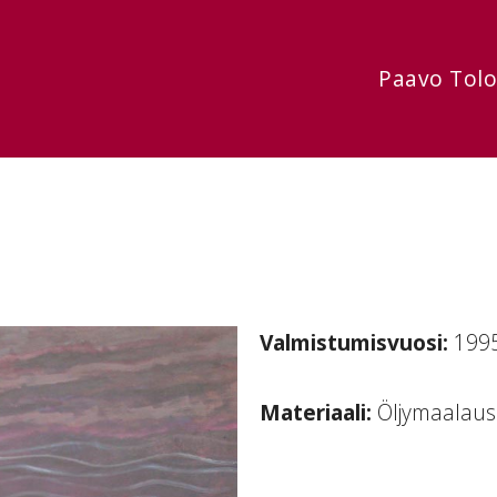
Paavo Tol
Valmistumisvuosi:
199
Materiaali:
Öljymaalaus