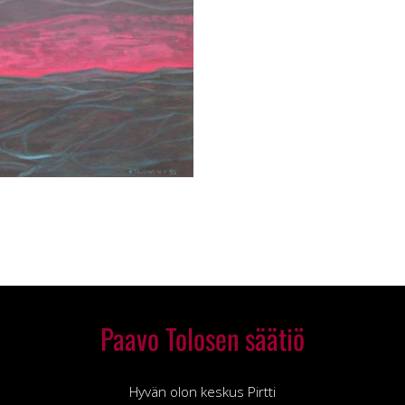
Paavo Tolosen säätiö
Hyvän olon keskus Pirtti