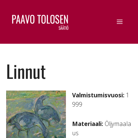
Linnut
Valmistumisvuosi:
1
999
Materiaali:
Öljymaala
us