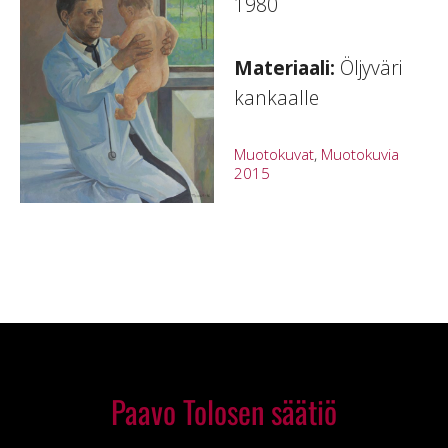
1980
Materiaali:
Öljyväri
kankaalle
Muotokuvat
,
Muotokuvia
2015
Paavo Tolosen säätiö