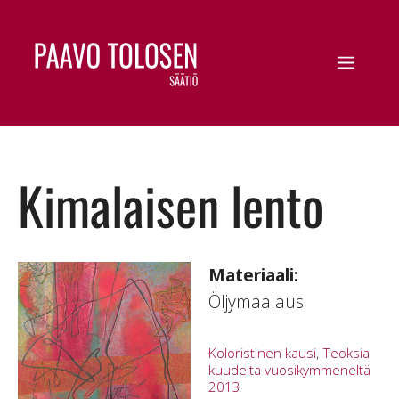
Kimalaisen lento
Materiaali:
Öljymaalaus
Koloristinen kausi
,
Teoksia
kuudelta vuosikymmeneltä
2013