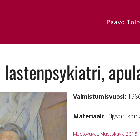
Paavo Tol
, lastenpsykiatri, apul
Valmistumisvuosi:
198
Materiaali:
Öljyväri kan
Muotokuvat
,
Muotokuvia 2015