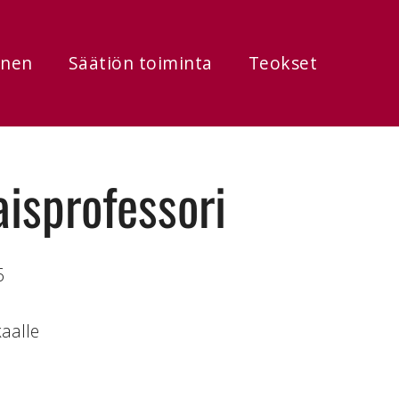
onen
Säätiön toiminta
Teokset
aisprofessori
6
kaalle